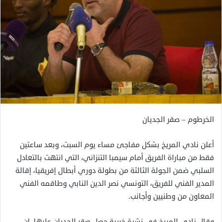
الخرطوم – صقر الجديان
أعلن نادي المريخ بشكل مفاجئ مساء يوم السبت، وبعد ساعتين
فقط من مباراة الفريق أمام سيمبا التنزاني، التي انتهت بالتعادل
السلبي ضمن الجولة الثالثة من بطولة دوري أبطال إفريقيا، إقالة
المدير الفني للفريق، التونسي نصر الدين النابي وطاقمه الفني
المعاون من وطنيين وأجانب.
وقال نادي المريخ في نشرة خبرية حصل صقر الجديان عليها، إن