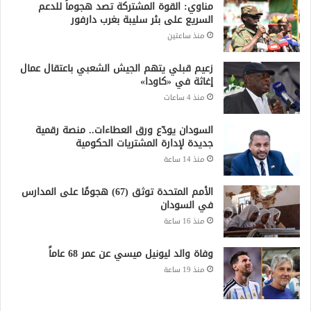
مناوي: القوة المشتركة تصد هجوماً للدعم
السريع على بئر سليبة بغرب دارفور
منذ ساعتين
زعيم قبلي يتهم الجيش الشعبي باعتقال عمال
إغاثة في «كاودا»
منذ 4 ساعات
السودان يودّع ورق العطاءات.. منصة رقمية
جديدة لإدارة المشتريات الحكومية
منذ 14 ساعة
الأمم المتحدة توثق (67) هجومًا على المدارس
في السودان
منذ 16 ساعة
وفاة والد ليونيل ميسي عن عمر 68 عاماً
منذ 19 ساعة