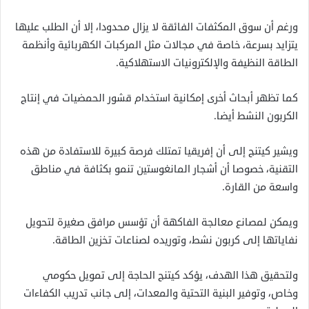
ورغم أن سوق المكثفات الفائقة لا يزال محدودا، إلا أن الطلب عليها
يتزايد بسرعة، خاصة في مجالات مثل المركبات الكهربائية وأنظمة
الطاقة النظيفة والإلكترونيات الاستهلاكية.
كما تظهر أبحاث أخرى إمكانية استخدام قشور الحمضيات في إنتاج
الكربون النشط أيضا.
ويشير كيتنج إلى أن إفريقيا تمتلك فرصة كبيرة للاستفادة من هذه
التقنية، خصوصا أن أشجار المانغوستين تنمو بكثافة في مناطق
واسعة من القارة.
ويمكن لمصانع معالجة الفاكهة أن تؤسس مرافق صغيرة لتحويل
نفاياتها إلى كربون نشط، وتوريده لصناعات تخزين الطاقة.
ولتحقيق هذا الهدف، يؤكد كيتنج الحاجة إلى تمويل حكومي
وخاص، وتوفير البنية التحتية والمعدات، إلى جانب تدريب الكفاءات