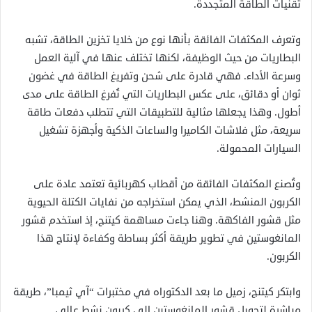
تقنيات الطاقة المتجددة.
وتعرف المكثفات الفائقة بأنها نوع من خلايا تخزين الطاقة، تشبه
البطاريات من حيث الوظيفة، لكنها تختلف عنها في آلية العمل
وسرعة الأداء. فهي قادرة على شحن وتفريغ الطاقة في غضون
ثوان أو دقائق، على عكس البطاريات التي تُفرغ الطاقة على مدى
أطول. وهذا يجعلها مثالية للتطبيقات التي تتطلب دفعات طاقة
سريعة، مثل فلاشات الكاميرا والساعات الذكية وأجهزة تشغيل
السيارات المحمولة.
وتُصنع المكثفات الفائقة من أقطاب كهربائية تعتمد عادة على
الكربون المنشط، الذي يمكن استخراجه من نفايات الكتلة الحيوية
مثل قشور الفاكهة. وهنا جاءت مساهمة كيتنج، إذ استخدم قشور
المانغوستين في تطوير طريقة أكثر بساطة وكفاءة لإنتاج هذا
الكربون.
وابتكر كيتنج، زميل ما بعد الدكتوراه في مختبرات “آي ثيمبا”، طريقة
مباشرة لتحويل قشور المانغوستين إلى كربون نشط عالي