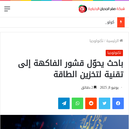
الق
كولومبيا تغيّر موقفها من قضية الصحراء وتعلن اعترافها بسيادة المغرب
الرئيسية
/
تكنولوجيا
تكنولوجيا
باحث يحوّل قشور الفاكهة إلى
تقنية لتخزين الطاقة
يونيو 8, 2025
2 دقائق
فيسبوك
تويتر
واتساب
تيلقرام