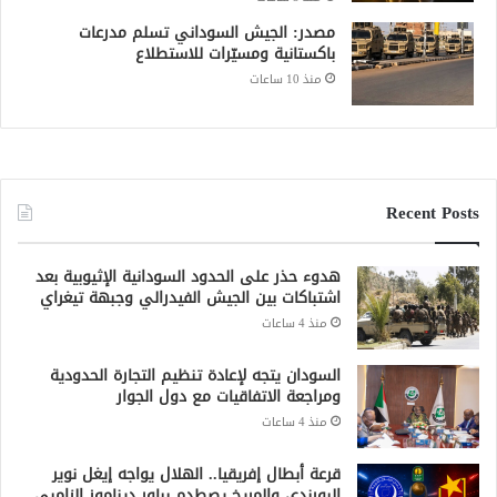
مصدر: الجيش السوداني تسلم مدرعات
باكستانية ومسيّرات للاستطلاع
منذ 10 ساعات
Recent Posts
هدوء حذر على الحدود السودانية الإثيوبية بعد
اشتباكات بين الجيش الفيدرالي وجبهة تيغراي
منذ 4 ساعات
السودان يتجه لإعادة تنظيم التجارة الحدودية
ومراجعة الاتفاقيات مع دول الجوار
منذ 4 ساعات
قرعة أبطال إفريقيا.. الهلال يواجه إيغل نوير
البورندي والمريخ يصطدم بباور ديناموز الزامبي