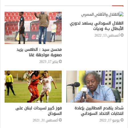
الهلال السوداني يستعد لدوري
الأبطال ب4 وديات
أغسطس 13, 2022
محسن سيد : الطقس يزيد
صعوبة مواجهة غانا
يناير 17, 2023
شداد يتقدم المطالبين بإعادة
فوز كبير لسيدات لبنان على
انتخابات الاتحاد السوداني
السودان
يونيو 17, 2022
أغسطس 31, 2021