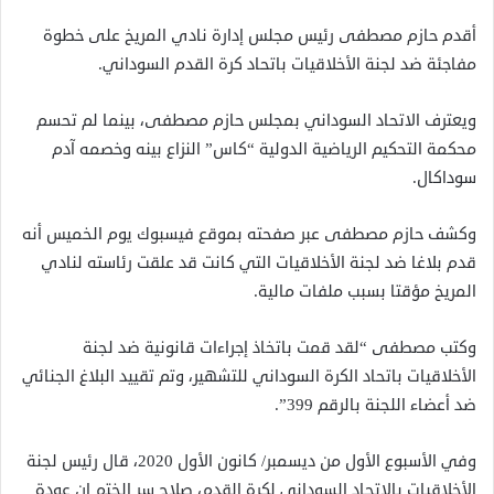
أقدم حازم مصطفى رئيس مجلس إدارة نادي المريخ على خطوة
مفاجئة ضد لجنة الأخلاقيات باتحاد كرة القدم السوداني.
ويعترف الاتحاد السوداني بمجلس حازم مصطفى، بينما لم تحسم
محكمة التحكيم الرياضية الدولية “كاس” النزاع بينه وخصمه آدم
سوداكال.
وكشف حازم مصطفى عبر صفحته بموقع فيسبوك يوم الخميس أنه
قدم بلاغا ضد لجنة الأخلاقيات التي كانت قد علقت رئاسته لنادي
المريخ مؤقتا بسبب ملفات مالية.
وكتب مصطفى “لقد قمت باتخاذ إجراءات قانونية ضد لجنة
الأخلاقيات باتحاد الكرة السوداني للتشهير، وتم تقييد البلاغ الجنائي
ضد أعضاء اللجنة بالرقم 399”.
وفي الأسبوع الأول من ديسمبر/ كانون الأول 2020، قال رئيس لجنة
الأخلاقيات بالاتحاد السوداني لكرة القدم، صلاح سر الختم إن عودة