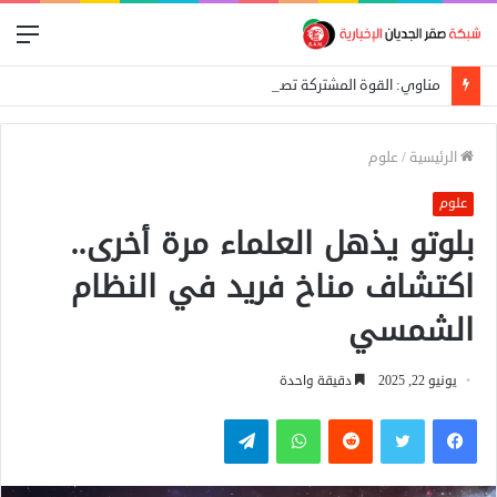
الق
مناوي: القوة المشتركة تصد هجوماً للدعم السريع على بئر سليبة بغرب دارفور
الرئيسية
/
علوم
علوم
بلوتو يذهل العلماء مرة أخرى..
اكتشاف مناخ فريد في النظام
الشمسي
يونيو 22, 2025
دقيقة واحدة
فيسبوك
تويتر
واتساب
تيلقرام