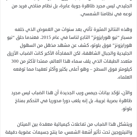
الجليدي ليس مجرد ظاهرة جوية عابرة، بل نظام مناخي فريد من
نوعه في نظامنا الشمسي.
وهذه النتائج المثيرة تأتي بعد سنوات من الغموض الذي خلفه
مسبار “نيو هورايزونز” التابع لناسا في عام 2015. فعندما حلق “نيو
هورايزونز” فوق بلوتو، كشف عن مشهد مذهل من السهول
الجليدية والجبال الشاهقة، لكن المفاجأة الأكبر كانت الضباب الأزرق
متعدد الطبقات الذي يلف سماء هذا العالم، ممتدا لأكثر من 300
كيلومتر فوق السطح – وهو أعلى بكثير وأكثر تعقيدا مما توقعه
العلماء.
والآن، تؤكد بيانات جيمس ويب الجديدة أن هذا الضباب ليس مجرد
ظاهرة بصرية غريبة، بل إنه يلعب دورا محوريا في التحكم بمناخ
بلوتو.
ويتشكل هذا الضباب من تفاعلات كيميائية معقدة بين الميثان
والنيتروجين تحت تأثير أشعة الشمس، ما ينتج جسيمات عضوية دقيقة