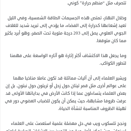
تتصرف مثل “منظم حرارة” كوني.
وخلال النهار، تمتص هذه الجسيمات الطاقة الشمسية، وفي الليل
تعيد إشعاعها كحرارة إلى الفضاء، ما يؤدي إلى تبريد شديد للغلاف
الجوي العلوي يصل إلى 203 درجة مئوية تحت الصفر، وهو أبرد بكثير
مما كان متوقعا.
وما يجعل هذا الاكتشاف أكثر إثارة هو آثاره الواسعة على فهمنا
لتطور الكواكب.
ويشير العلماء إلى أن آليات مماثلة قد تكون عاملا مناخيا مهما
على عوالم أخرى مثل قمر تيتان حول زحل أو تريتون حول نبتون. بل إن
بعض العلماء يتساءلون عما إذا كانت الأرض في بداياتها الأولى قد
عرفت ظروفا مشابهة، حيث يمكن أن يكون للضباب العضوي دور في
تهيئة الظروف المناسبة لنشأة الحياة.
ونجح تلسكوب ويب في حل معضلة علمية استعصت على العلماء