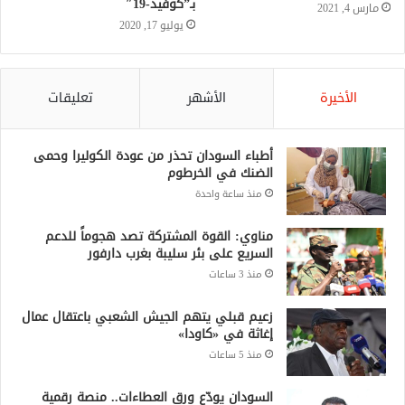
الأخيرة
الأشهر
تعليقات
أطباء السودان تحذر من عودة الكوليرا وحمى
الضنك في الخرطوم
منذ ساعة واحدة
مناوي: القوة المشتركة تصد هجوماً للدعم
السريع على بئر سليبة بغرب دارفور
منذ 3 ساعات
زعيم قبلي يتهم الجيش الشعبي باعتقال عمال
إغاثة في «كاودا»
منذ 5 ساعات
السودان يودّع ورق العطاءات.. منصة رقمية
جديدة لإدارة المشتريات الحكومية
منذ 15 ساعة