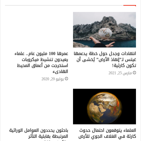
عمرها 100 مليون عام.. علماء
يعيدون تنشيط ميكروبات
استخرجت من أعماق المحيط
الهادىء
يوليو 29, 2020
انتقادات وجدل حول خطة يدعمها
غيتس لـ”إنقاذ الأرض” يُخشى أن
تكون كارثية!
مارس 25, 2021
باحثون يحددون العوامل الوراثية
المرتبطة بقابلية التأثر
بـ”كوفيد-19″
يوليو 17, 2020
العلماء يتوقعون احتمال حدوث
كارثة في الغلاف الجوي للأرض
مارس 4, 2021