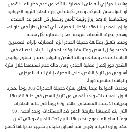
وشدد المركزي أنه على المصارف التأكد من عدم حظر المساهمين
أو المؤسسين للشركة، وعدم تكملة أي إجراء لصادر الثروة الحيوانية
ومنتجاتها إلا بعد إبراز وثيقة تأمين ويشمل كل الدفع عدا المقدم.
والزم المصدر بالتعهد بإخطار المصرف بأي تعديل يطرأ في عنوانه،
وسمح بتجزئة الشحنات شريطة إصدار استمارة لكل شحنة.
وفيما يتعلق بمتابعة حصيلة الصادر ألزم المصارف بإلزام المصدرين
بتحديد وكيل الشحن ومتابعة الوكلاء لضمان استرداد الحصيلة في
الوقت المحدد، ومتابعة وكلاء الشحن والبواخر لضمان تسليم بواليص
الشحن فور إكمال عملية الصادر، وفي حالة عدم تسليمها خلال فترة
أسبوعين من تاريخ الشحن، على المصرف إبلاغ البنك المركزي
بالجهة المقصرة فوراً.
وحددت الضوابط فيما يتعلق بفترة حصيلة الصادرات بـ30 يوماً بمجرد
قبول المستندات، وبحد أقصى من تاريخ الشحن في حالة تنفيذها
بطريقة الاعتماد المستندي إطلاع، و60 يوماً في حالة الصادرات
التي يتم تنفيذها بطريقة الدفع ضد المستندات، وبحد أقصى 90
يوماً للسلع المسموح بتصديرها بالبيع تحت التصريف والتي تعلن
عنها وزارة التجارة بغرض فتح أسواق جديدة وتشجيع صادراتها كسلع