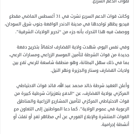
لقوات الدعم السريع.
وكانت قوات الدعم السريع نشرت في 31 أغسطس الماضي مقطع
فيديو يظهر تواجدها في مدينة الدندر الواقعة جنوب شرق السودان،
ووصفت فيه هذا التحرك بأنه جزء من “تحرير الولايات الشرقية”.
وفي نفس اليوم، شهدت ولاية القضارف احتفالاً بتخريج دفعة
جديدة من قوات الشرطة لتأمين الموسم الزراعي ومسارات الرعي،
بما في ذلك سهل البطانة، وهو منطقة شاسعة للرعي تقع بين
ولايات القضارف وسنار والجزيرة ونهر النيل.
وأعلن العقيد شرطة خالد محمد عبد الله، قائد قوات الاحتياطي
المركزي بولاية القضارف، عن “الدفع بتعزيزات شرطية كبيرة من
قوات الاحتياطي المركزي لتأمين المشاريع الزراعية والمناطق
الرعوية في عموم الولاية”. كما دعا المواطنين إلى التعاون مع
القوات المنتشرة والإبلاغ الفوري عن أي مظاهر تعدٍ أو تفلت أو
أنشطة إجرامية.