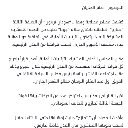
الخرطوم – صقر الجديان
كشفت مصادر مطلعة وفقا لـ “سودان تربيون” أن الجبهة الثالثة
“تمازج” الملحقة باتفاق سلام “جوبا” طلبت من اللجنة العسكرية
المشتركة لتنفيذ برتوكول الترتيبات الأمنية، في اتفاقية جوبا مهلة
حتى منتصف الأسبوع الجاري لسحب قواتها من المدن الرئيسية.
وكان المجلس الأعلى المشترك للترتيبات الأمنية، أصدر قراراً بإخراج
كل قوات الحركات المسلحة، من المدن الرئيسية خلال أسبوع وذلك
عقب اجتماعه بالفاشر برئاسة رئيس مجلس السيادة الانتقالي
الفريق أول عبد الفتاح البرهان مطلع الشهر الجاري.
لكن القرار لم ينفذ بسبب اعتراض عدد من الحركات بينها قوات
الجبهة الثالثة تمازج والتحالف السوداني.
وأكدت المصادر أن ” تمازج” طلبت إمهالها حتى الثلاثاء المقبل
لسحب جنودها المنتشرين في المدن خاصة بدارفور.