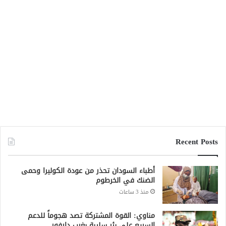
منذ 3 ساعات
مناوي: القوة المشتركة تصد هجوماً للدعم
السريع على بئر سليبة بغرب دارفور
منذ 6 ساعات
زعيم قبلي يتهم الجيش الشعبي باعتقال عمال
إغاثة في «كاودا»
منذ 7 ساعات
السودان يودّع ورق العطاءات.. منصة رقمية
جديدة لإدارة المشتريات الحكومية
منذ 17 ساعة
الأمم المتحدة توثق (67) هجومًا على المدارس
في السودان
منذ 19 ساعة