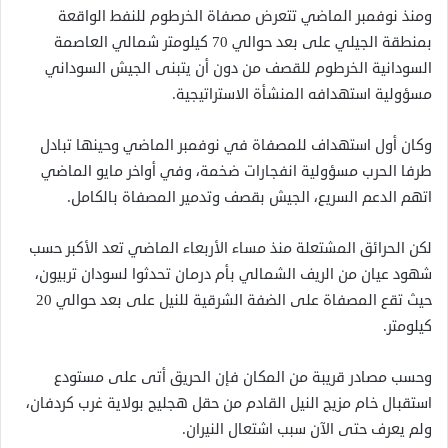
ومنذ نوفمبر الماضي تتعرض مصفاة الخرطوم للنفط الواقعة
بمنطقة الجيلي على بعد حوالي 70 كيلومتر شمالي العاصمة
السودانية الخرطوم للقصف من دون أن يتبنى الجيش السوداني
مسؤولية استهدافه المنشأة الاستراتيجية.
وكان أول استهداف للمصفاة في نوفمبر الماضي وحينها تبادل
طرفا الحرب مسؤولية انفجارات ضخمة، وفي أواخر مايو الماضي
اتهم الدعم السريع، الجيش بقصف وتدمير المصفاة بالكامل.
لكن الحرائق المشتعلة منذ مساء الأربعاء الماضي تعد الأكبر حسب
شهود عيان من الريف الشمالي بأم درمان تحدثوا لسودان تربيون،
حيث تقع المصفاة على الضفة الشرقية للنيل على بعد حوالي 20
كيلومتر.
وحسب مصادر قريبة من المكان فإن الحريق أتى على مستودع
استقبال خام مزيج النيل القادم من حقل هجليج بولاية غرب كردفان،
ولم يعرف حتى الآن سبب اشتعال النيران.