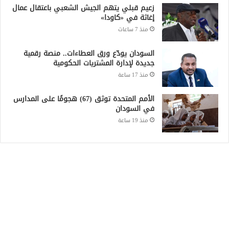
زعيم قبلي يتهم الجيش الشعبي باعتقال عمال
إغاثة في «كاودا»
منذ 7 ساعات
السودان يودّع ورق العطاءات.. منصة رقمية
جديدة لإدارة المشتريات الحكومية
منذ 17 ساعة
الأمم المتحدة توثق (67) هجومًا على المدارس
في السودان
منذ 19 ساعة
Recent Posts
أطباء السودان تحذر من عودة الكوليرا وحمى
الضنك في الخرطوم