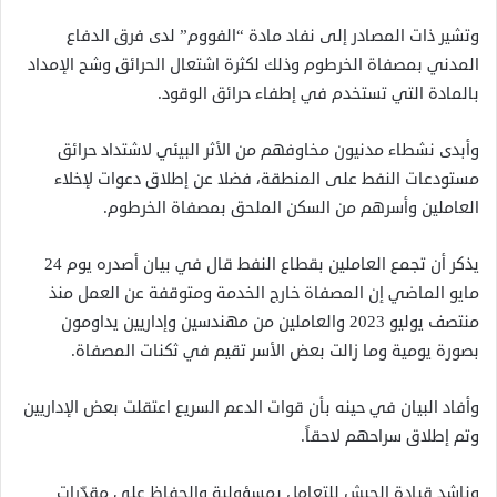
وتشير ذات المصادر إلى نفاد مادة “الفووم” لدى فرق الدفاع
المدني بمصفاة الخرطوم وذلك لكثرة اشتعال الحرائق وشح الإمداد
بالمادة التي تستخدم في إطفاء حرائق الوقود.
وأبدى نشطاء مدنيون مخاوفهم من الأثر البيئي لاشتداد حرائق
مستودعات النفط على المنطقة، فضلا عن إطلاق دعوات لإخلاء
العاملين وأسرهم من السكن الملحق بمصفاة الخرطوم.
يذكر أن تجمع العاملين بقطاع النفط قال في بيان أصدره يوم 24
مايو الماضي إن المصفاة خارج الخدمة ومتوقفة عن العمل منذ
منتصف يوليو 2023 والعاملين من مهندسين وإداريين يداومون
بصورة يومية وما زالت بعض الأسر تقيم في ثكنات المصفاة.
وأفاد البيان في حينه بأن قوات الدعم السريع اعتقلت بعض الإداريين
وتم إطلاق سراحهم لاحقاً.
وناشد قيادة الجيش للتعامل بمسؤولية والحفاظ على مقدّرات