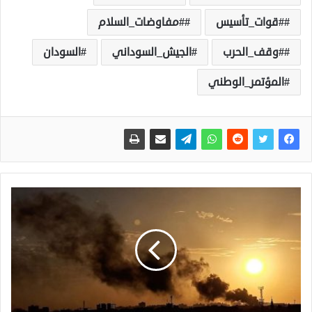
#قوات_تأسيس
#مفاوضات_السلام
#وقف_الحرب
الجيش_السوداني
السودان
المؤتمر_الوطني