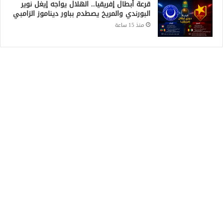
قرعة أبطال إفريقيا.. الهلال يواجه إيغل نوير
البورندي والمريخ يصطدم بباور ديناموز الزامبي
منذ 15 ساعة
Recent Posts
«الزج باسم الإمارات في صراع لا صلة لها به»..
النيابة تكشف تفاصيل قضية العتاد العسكري
للسودان
منذ ساعة واحدة
المنظمة الدولية للهجرة: نزوح 6.6 آلاف شخص
جراء اشتباكات غرب دارفور
منذ 8 ساعات
هدوء حذر على الحدود السودانية الإثيوبية بعد
اشتباكات بين الجيش الفيدرالي وجبهة تيغراي