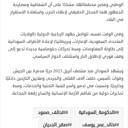
الوطني وفضح مخططاتها، مشدّدًا على أن الشفافية ومصارحة
الجمهور هما المدخل الحقيقي لإنهاء الحرب واستعادة الاستقرار
في البلاد.
وفي الوقت نفسه، تتواصل جهود الرباعية الدولية (الولايات
المتحدة، السعودية، الإمارات، وبريطانيا) لإعادة الأطراف السودانية
إلى طاولة المفاوضات، وسط تحركات دبلوماسية جديدة تدعو إلى
وقف فوري لإطلاق النار واستئناف الحوار السياسي.
ويشهد السودان منذ منتصف أبريل 2023 حربًا مدمرة بين الجيش
وقوات تأسيس، خلفت آلاف القتلى والجرحى وملايين النازحين داخليًا
وخارجيًا، وتسببت في تدمير واسع للبنية التحتية والخدمات، وسط
تحذيرات دولية من تفاقم الأزمة الإنسانية واتساع رقعة المجاعة.
#الحكومة_السودانية
#تحالف_صمود
#خالد_عمر_يوسف
#صقر_الجديان