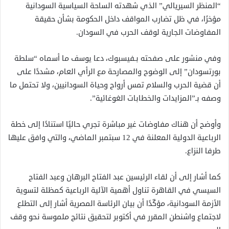
“المنظر السيريالي” الذي شهدته الساحة السياسية السودانية
مؤخرًا، في ظل تضارب المواقف داخل الحكومة بشأن حقيقة
المفاوضات الجارية لوقف الحرب في السودان.
وفي منشور على صفحته بـفيسبوك، دعا يوسف ما أسماه “سلطة
بورتسودان” إلى الوضوح والمصارحة مع الرأي العام، مشددًا على
أن قضية الحرب والسلام تمس أرواح وحياة السودانيين، ولا تحتمل ما
وصفه بـ”المزايدات والخطابات الغوغائية”.
وأوضح أن هناك مفاوضات غير مباشرة تجري حاليًا استنادًا إلى خطة
الرباعية الدولية المعلنة في 12 سبتمبر الماضي، والتي وافق عليها
طرفا النزاع.
كما أشار إلى أن لقاء الرئيسين عبد الفتاح البرهان وعبد الفتاح
السيسي في القاهرة تناول أهمية الآلية الرباعية كمظلة لتسوية
الأزمة السودانية، مؤكّدًا أن بيان الرئاسة المصرية أشار إلى التطلع
لاجتماع واشنطن المقرر في أكتوبر لتحقيق نتائج ملموسة نحو وقف