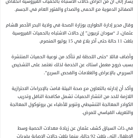
يشار إلى أن من أعراض حالات الاشتباه بالحميات الفيروسية انخفاض
الصفائح الدموية مع الحمى والصداع والفتور العام في الجسم.
وقال مدير إدارة الطوارئ بوزارة الصحة في ولاية البحر الأحمر هشام
عثمان، لـ “سودان تربيون” إن حالات الاشتباه بالحميات الفيروسية
بلغت 11 حالة حتى آخر بلاغ في 15 يوليو المنصرم.
وأضاف قائلا “حتى اللحظة لم نتأكد من نوعية الحميات المنتشرة
بسبب خروج معمل استاك عن الخدمة لذلك نعتمد على التشخيص
السريري بالإعراض والعلامات والفحص السريع”.
وأكد أن إدارته بالتعاون مع صحة البيئة قامت بالإجراءات الاحترازية
اللازمة للحد من انتشار الحميات تشمل مكافحة الناقل وتدريب
الكوادر المعالجة التنشيطي وتنوير للأطباء عن بروتوكول المعالجة
والتعريف القياسي للمرض.
في ذات السياق كشف عثمان عن زيادة معدلات الحصبة وسط
الاطفال التي بلغت 92 حالة، بينما بلغت حالات الإصابة بضربات