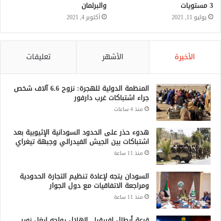
الأخيرة
الأشهر
تعليقات
المنظمة الدولية للهجرة: نزوح 6.6 آلاف شخص
جراء اشتباكات غرب دارفور
منذ 4 ساعات
هدوء حذر على الحدود السودانية الإثيوبية بعد
اشتباكات بين الجيش الفيدرالي وجبهة تيغراي
منذ 11 ساعة
السودان يتجه لإعادة تنظيم التجارة الحدودية
ومراجعة الاتفاقيات مع دول الجوار
منذ 11 ساعة
قرعة أبطال إفريقيا.. الهلال يواجه إيغل نوير
البورندي والمريخ يصطدم بباور ديناموز الزامبي
منذ 11 ساعة
قرعة الكونفدرالية.. هلال الساحل يصطدم