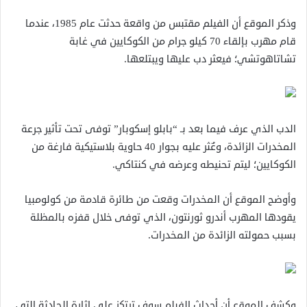
وذكر الموقع أن الفيلم مقتبس من واقعة حدثت عام 1985، عندما
قام مهرب بإلقاء 70 كيلو جرام من الكوكايين في غابة
تشاتاهوتشي؛ فيعثر دب عليها ويبتلعها.
الدب الذي عرف فيما بعد بـ “بابلو إسكوبار” توفى تحت تأثير جرعة
المخدرات الزائدة، وعٌثر عليه بجوار 40 حاوية بلاستيكية فارغة من
الكوكايين؛ ليتم تحنيطه وعرضه في كنتاكي.
وأوضح الموقع أن المخدرات وقعت من طائرة قادمة من كولومبيا
يقودها المهرب أندرو ثورنتون، الذي توفى خلال قفزه بالمظلة
بسبب حمولته الزائدة من المخدرات.
وكشف الموقع أن أحداث الفيلم سوف ترتكز على إثارة الحادثة التي