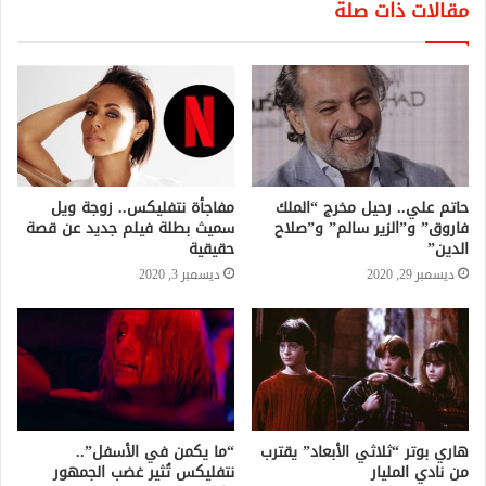
مقالات ذات صلة
حاتم علي.. رحيل مخرج “الملك
مفاجأة نتفليكس.. زوجة ويل
فاروق” و”الزير سالم” و”صلاح
سميث بطلة فيلم جديد عن قصة
الدين”
حقيقية
ديسمبر 29, 2020
ديسمبر 3, 2020
هاري بوتر “ثلاثي الأبعاد” يقترب
“ما يكمن في الأسفل”..
من نادي المليار
نتفليكس تُثير غضب الجمهور