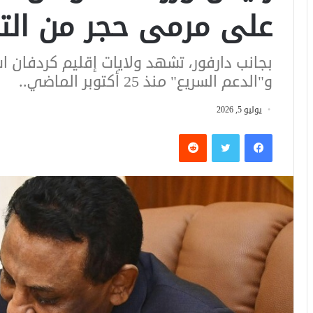
على مرمى حجر من التح
بجانب دارفور، تشهد ولايات إقليم كردفان ا
و"الدعم السريع" منذ 25 أكتوبر الماضي..
يوليو 5, 2026
فيسبوك
تويتر