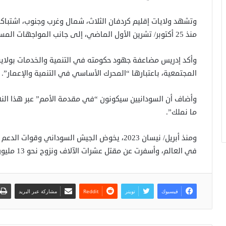
وتشهد ولايات إقليم كردفان الثلاث، شمال وغرب وجنوب، اشتباك
منذ 25 أكتوبر/ تشرين الأول الماضي، إلى جانب المواجهات المستمرة في إقليم دارفور غربي البلاد.
وأكد إدريس مضاعفة جهود حكومته في التنمية والخدمات بولاية
المجتمعية، باعتبارها “المحرك الأساسي في التنمية والإعمار”.
وأضاف أن السودانيين سيكونون “في مقدمة الأمم” عبر هذا النه
ما نملك”.
ومنذ أبريل/ نيسان 2023، يخوض الجيش السوداني وق
في العالم، وأسفرت عن مقتل عشرات الآلاف ونزوح نحو 13 مليون شخص، وفق تقديرات دولية.
فيسبوك
تويتر
مشاركة عبر البريد