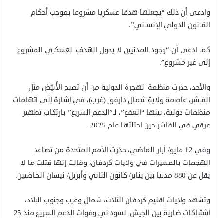
وادعى أن ذلك “يجعلها هدفا عسكريا مشروعا بموجب أحكام
القانون الدولي الإنساني”.
كما ادعى أن “وجود المدنيين لا يحول الهدف العسكري المشروع
إلى غير مشروع”.
والأحد، حذرت منظمة الهجرة الدولية من أن تصبح الأُبيّض مثل
الفاشر، عاصمة ولاية شمال دارفور (غرب)، في إشارة إلى اتهامات
منظمات دولية، بينها “العفو”، لـ”الدعم السريع” بارتكاب تطهير
عرقي في الفاشر حين احتلتها عام 2025.
وفي 12 مايو/ أيار الماضي، حذرت الأمم المتحدة من تصاعد
الهجمات بالمسيرات في ولايات كردفان، وقالت إنها قتلت ما لا
يقل عن 880 مدنيا بين يناير/ كانون الثاني وأبريل/ نيسان الماضيين.
وتشهد ولايات إقليم كردفان الثلاث، شمال وغرب وجنوب البلاد،
اشتباكات ضارية بين الجيش السوداني وقوات الدعم السريع منذ 25