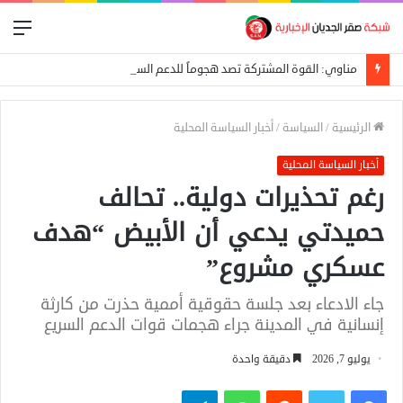
الق
مناوي: القوة المشتركة تصد هجوماً للدعم السريع على بئر سليبة بغرب دارفور
الرئيسية
/
السياسة
/
أخبار السياسة المحلية
أخبار السياسة المحلية
رغم تحذيرات دولية.. تحالف
حميدتي يدعي أن الأبيض “هدف
عسكري مشروع”
جاء الادعاء بعد جلسة حقوقية أممية حذرت من كارثة
إنسانية في المدينة جراء هجمات قوات الدعم السريع
يوليو 7, 2026
دقيقة واحدة
فيسبوك
تويتر
واتساب
تيلقرام