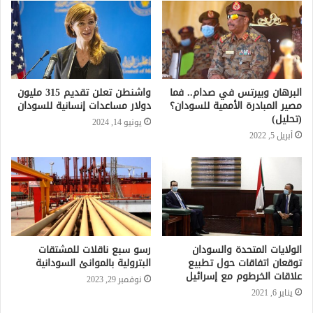
البرهان وبيرتس في صدام.. فما
واشنطن تعلن تقديم 315 مليون
مصير المبادرة الأممية للسودان؟
دولار مساعدات إنسانية للسودان
(تحليل)
يونيو 14, 2024
أبريل 5, 2022
الولايات المتحدة والسودان
رسو سبع ناقلات للمشتقات
توقعان اتفاقات حول تطبيع
البترولية بالموانئ السودانية
علاقات الخرطوم مع إسرائيل
نوفمبر 29, 2023
يناير 6, 2021