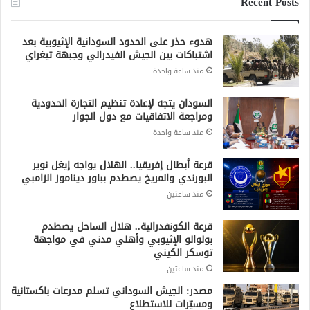
Recent Posts
هدوء حذر على الحدود السودانية الإثيوبية بعد
اشتباكات بين الجيش الفيدرالي وجبهة تيغراي
منذ ساعة واحدة
السودان يتجه لإعادة تنظيم التجارة الحدودية
ومراجعة الاتفاقيات مع دول الجوار
منذ ساعة واحدة
قرعة أبطال إفريقيا.. الهلال يواجه إيغل نوير
البورندي والمريخ يصطدم بباور ديناموز الزامبي
منذ ساعتين
قرعة الكونفدرالية.. هلال الساحل يصطدم
بولوالو الإثيوبي وأهلي مدني في مواجهة
توسكر الكيني
منذ ساعتين
مصدر: الجيش السوداني تسلم مدرعات باكستانية
ومسيّرات للاستطلاع