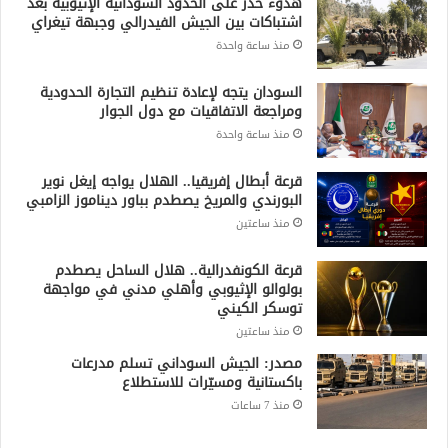
هدوء حذر على الحدود السودانية الإثيوبية بعد
اشتباكات بين الجيش الفيدرالي وجبهة تيغراي
منذ ساعة واحدة
السودان يتجه لإعادة تنظيم التجارة الحدودية
ومراجعة الاتفاقيات مع دول الجوار
منذ ساعة واحدة
قرعة أبطال إفريقيا.. الهلال يواجه إيغل نوير
البورندي والمريخ يصطدم بباور ديناموز الزامبي
منذ ساعتين
قرعة الكونفدرالية.. هلال الساحل يصطدم
بولوالو الإثيوبي وأهلي مدني في مواجهة
توسكر الكيني
منذ ساعتين
مصدر: الجيش السوداني تسلم مدرعات
باكستانية ومسيّرات للاستطلاع
منذ 7 ساعات