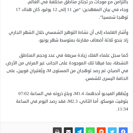
بالتزامن مع موجات حر تجتاح مناطق مختلفة في العالم.
وجاء في بيان المعهدين: “من 11 إلى 12 يوليو، كان هناك 17
توهجا شمسيا”.
وأشار العلماء إلى أن نشاط التوهج الشمسي خلال الشهر الجاري
زاد بنحو ثلاثة أضعاف مقارنة بمتوسط شهر يونيو.
كما سجل علماء الفلك زيادة سريعة في عدد وحجم المناطق
النشطة، بما فيها تلك الموجودة على الجانب غير المرئي من الأرض.
في الصباح، تم رصد توهجان من المستوى M، ويُعتبران قويين، على
الحافة اليسرى للشمس.
ويُظهر الفيديو أحدهما، M1.4، وبلغ ذروته في الساعة 07:02
بتوقيت موسكو. أما الثاني، M2.3، فقد رصد اليوم في الساعة
11:34.