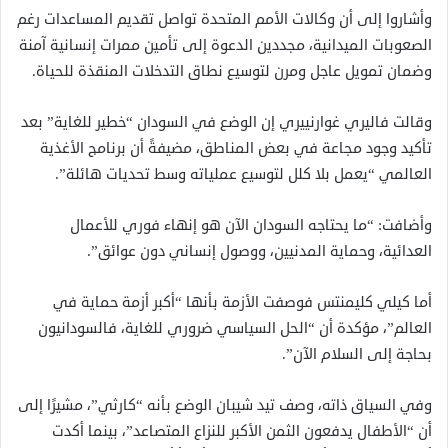
وأشاروا إلى أن وكالات الأمم المتحدة تواصل تقديم المساعدات رغم
الصعوبات الميدانية، مجددين الدعوة إلى تأمين ممرات إنسانية آمنة
وضمان تمويل عاجل ومرن لتوسيع نطاق التدخلات المنقذة للحياة.
وقالت فاليري غوارنييري إن الوضع في السودان “خطير للغاية” بعد
تأكيد وجود مجاعة في بعض المناطق، مضيفةً أن برنامج الأغذية
العالمي “يعمل بلا كلل لتوسيع عملياته وسط تحديات هائلة”.
وأضافت: “ما يحتاجه السودان الآن هو إنهاء فوري للأعمال
العدائية، وحماية المدنيين، ووصول إنساني دون عوائق”.
أما كيلي كليمنتس فوصفت الأزمة بأنها “أكبر أزمة حماية في
العالم”، مؤكدة أن “الحل السياسي ضروري للغاية، فالسودانيون
بحاجة إلى السلام الآن”.
وفي السياق ذاته، وصف تيد شيبان الوضع بأنه “كارثي”، مشيرًا إلى
أن “الأطفال يدفعون الثمن الأكبر للنزاع المتصاعد”، بينما أكدت