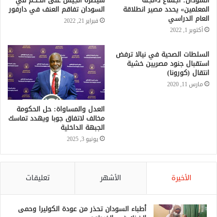
السودان: اجتماع لـ«لجنة
سيطرة الجيش على الحكم في
المعلمين» يحدد مصير انطلاقة
السودان تفاقم العنف في دارفور
العام الدراسي
فبراير 21, 2022
أكتوبر 1, 2022
السلطات الصحية في نيالا ترفض
استقبال جنود مصريين خشية
انتقال (كورونا)
مارس 11, 2020
العدل والمساواة: حل الحكومة
مخالف لاتفاق جوبا ويهدد تماسك
الجبهة الداخلية
يونيو 3, 2025
الأخيرة
الأشهر
تعليقات
أطباء السودان تحذر من عودة الكوليرا وحمى