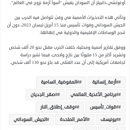
أوغوتشي دانييلز أن السودان يعيش “أسوأ أزمة نزوح في العالم”.
وتأتي هذه التحذيرات الأممية في وقتٍ تتواصل فيه الحرب بين
الجيش السوداني وقوات تأسيس منذ 15 أبريل/نيسان 2023، دون أن
تنجح الوساطات الإقليمية والدولية في إنهائها.
ووفق تقارير أممية ومحلية، خلفت الحرب مقتل نحو 20 ألف شخص
وتشريد أكثر من 15 مليونًا بين نازحٍ ولاجئ، فيما تشير دراسة
لجامعات أمريكية إلى أن عدد القتلى قد بلغ نحو 130 ألف شخص.
#أزمة_إنسانية
#المفوضية_السامية
#برنامج_الأغذية_العالمي
#صقر_الجديان
#قوات_تأسيس
#وقف_إطلاق_النار
#يونيسف
الأمم_المتحدة
الجيش_السوداني