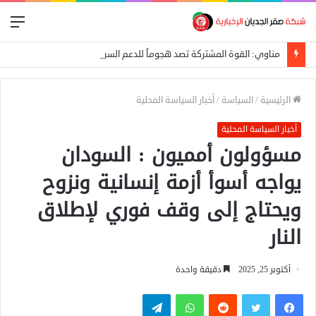
الق
مناوي: القوة المشتركة تصد هجوماً للدعم السريع على بئر سليبة بغرب دارفور
الرئيسية
/
السياسة
/
أخبار السياسة المحلية
أخبار السياسة المحلية
مسؤولون أمميون : السودان
يواجه أسوأ أزمة إنسانية ونزوح
ويحتاج إلى وقف فوري لإطلاق
النار
أكتوبر 25, 2025
دقيقة واحدة
فيسبوك
تويتر
واتساب
تيلقرام