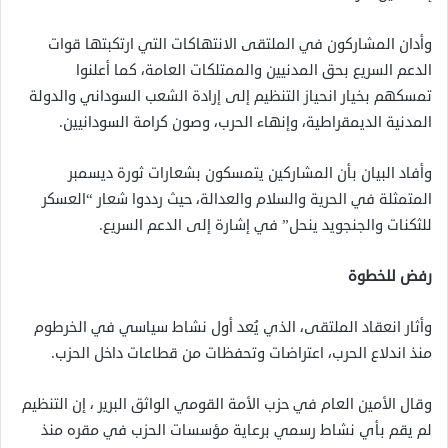
وأدان المشاركون في الملتقى الانتهاكات التي ارتكبتها قوات
الدعم السريع بحق المدنيين والممتلكات العامة، كما أعلنوا
تمسكهم بخيار انحياز التنظيم إلى إرادة الشعب السوداني والدولة
المدنية الديمقراطية، وإنهاء الحرب، وصون كرامة السودانيين.
وأفاد البيان بأن المشاركين يتمسكون بشعارات ثورة ديسمبر
المتمثلة في الحرية والسلام والعدالة، حيث رددوا شعار “العسكر
للثكنات والجنجويد ينحل” في إشارة إلى الدعم السريع.
رفض للخطوة
وأثار انعقاد الملتقى، الذي يُعد أول نشاط سياسي في الخرطوم
منذ اندلاع الحرب، اعتراضات وتحفظات من قطاعات داخل الحزب.
وقال الأمين العام في حزب الأمة القومي الواثق البرير ، إن التنظيم
لم يقم بأي نشاط رسمي برعاية مؤسسات الحزب في مقره منذ