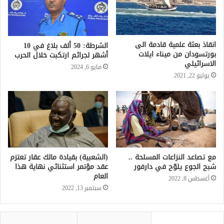
انقاذ بعثة علمية قادمة الى
الشرطة: 50 ألف بلاغ في 10
بورتسودان من ميناء ايلات
أشهر لجرائم ارتكبت خلال الحرب
الاسرائيلي
مايو 6, 2024
يوليو 22, 2021
مع تصاعد النزاعات المسلحة ..
(الشعبية) بقيادة مالك عقار تعتزم
شبح الجوع يلوّح في دارفور
عقد مؤتمر استثنائي نهاية هذا
العام
أغسطس 8, 2022
سبتمبر 13, 2022