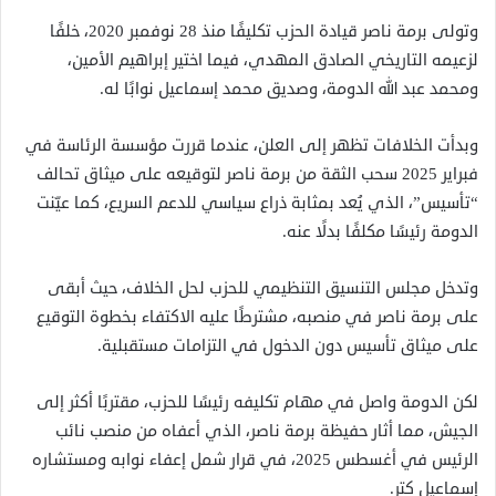
وتولى برمة ناصر قيادة الحزب تكليفًا منذ 28 نوفمبر 2020، خلفًا
لزعيمه التاريخي الصادق المهدي، فيما اختير إبراهيم الأمين،
ومحمد عبد الله الدومة، وصديق محمد إسماعيل نوابًا له.
وبدأت الخلافات تظهر إلى العلن، عندما قررت مؤسسة الرئاسة في
فبراير 2025 سحب الثقة من برمة ناصر لتوقيعه على ميثاق تحالف
“تأسيس”، الذي يُعد بمثابة ذراع سياسي للدعم السريع، كما عيّنت
الدومة رئيسًا مكلفًا بدلًا عنه.
وتدخل مجلس التنسيق التنظيمي للحزب لحل الخلاف، حيث أبقى
على برمة ناصر في منصبه، مشترطًا عليه الاكتفاء بخطوة التوقيع
على ميثاق تأسيس دون الدخول في التزامات مستقبلية.
لكن الدومة واصل في مهام تكليفه رئيسًا للحزب، مقتربًا أكثر إلى
الجيش، مما أثار حفيظة برمة ناصر، الذي أعفاه من منصب نائب
الرئيس في أغسطس 2025، في قرار شمل إعفاء نوابه ومستشاره
إسماعيل كتر.