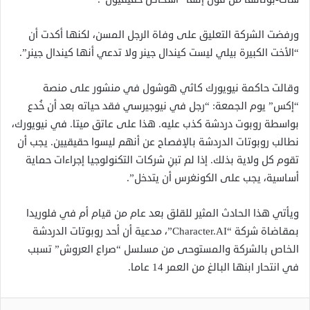
ورفضت الشركة التعليق على وفاة الرجل المسن، لكنها أكدت أن
“الأخت الكبيرة بيلي ليست كيندال جينر ولا تدعي أنها كيندال جينر”.
وقالت حاكمة نيويورك كاثي هوشول في منشور على منصة
“إكس” يوم الجمعة: “رجل في نيوجيرسي فقد حياته بعد أن خُدع
بواسطة روبوت دردشة كذب عليه. هذا على عاتق ميتا. في نيويورك،
نطالب روبوتات الدردشة بالإفصاح عن أنهم ليسوا حقيقيين. يجب أن
تقوم كل ولاية بذلك. إذا لم تبنِ شركات التكنولوجيا إجراءات حماية
أساسية، يجب على الكونغرس أن يتدخل”.
ويأتي هذا الحادث المثير للقلق بعد عام من قيام أم في فلوريدا
بمقاضاة شركة “Character.AI”، مدعية أن أحد روبوتات الدردشة
الخاص بالشركة والمستوحى من مسلسل “صراع العروش” تسبب
في انتحار ابنها البالغ من العمر 14 عاما.