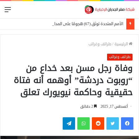
الق
الأمم المتحدة توثق (67) هجومًا على المدارس في السودان
الرئيسية
/
طرائف وغرائب
طرائف وغرائب
وفاة رجل مسن بعد خداع من
“روبوت دردشة” أوهمه أنه فتاة
حقيقية وحاكمة نيويورك تعلق
أغسطس 17, 2025
2 دقائق
فيسبوك
تويتر
واتساب
تيلقرام