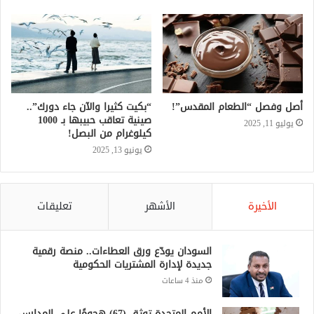
أصل وفصل “الطعام المقدس”!
“بكيت كثيرا والآن جاء دورك”..
صينية تعاقب حبيبها بـ 1000
يوليو 11, 2025
كيلوغرام من البصل!
يونيو 13, 2025
الأخيرة
الأشهر
تعليقات
السودان يودّع ورق العطاءات.. منصة رقمية
جديدة لإدارة المشتريات الحكومية
منذ 4 ساعات
الأمم المتحدة توثق (67) هجومًا على المدارس