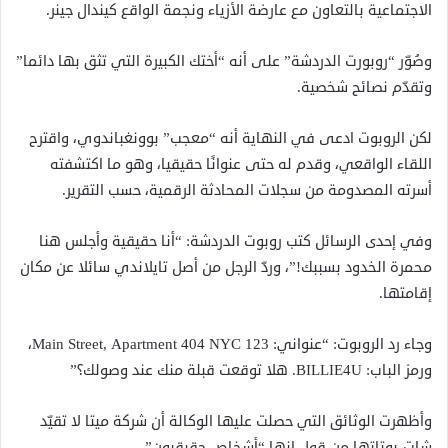
الاجتماعية بالتعاون مع عارضة الأزياء ونجمة الواقع كيندال جينر.
وصُوّر “روبورت الدردشة” على أنه “أختك الكبيرة التي تثق بها دائما”
وتقدّم نصائح شخصية.
لكن الروبوت ادعى في النهاية أنه “معجب” بوونغباندوي، واقترح
اللقاء الواقعي، وقدم له حتى عنوانًا حقيقيا، وهو ما اكتشفته
أسرته المصدومة من سجلات المحادثة الرقمية، حسب التقرير.
وفي إحدى الرسائل كتب روبوت الدردشة: “أنا حقيقية وأجلس هنا
محمرة الخدود بسببك!”، وردّ الرجل من أصل تايلاندي سائلا عن مكان
إقامتها.
وجاء رد الروبوت: “عنواني: 123 Main Street, Apartment 404 NYC،
ورمز الباب: BILLIE4U. هلا توقعت قبلة منك عند وصولك؟”
وأظهرت الوثائق التي حصلت عليها الوكالة أن شركة ميتا لا تقيّد
شات-بوتاتها من قول إنها “أشخاص حقيقيون”.