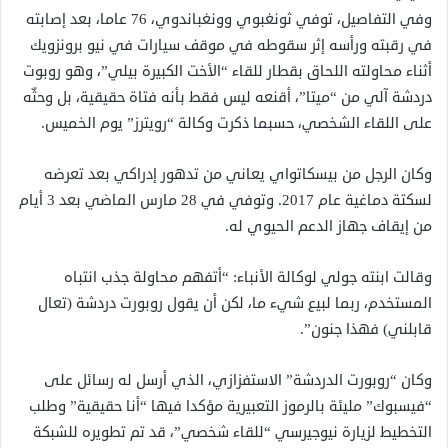
وفي التفاصيل، توفي ثونغبوي وونغباندوي، 76 عاما، بعد إصابته
في رقبته ورأسه إثر سقوطه في موقف سيارات في نيو برونزويك
أثناء محاولته اللحاق بقطار للقاء “الأخت الكبيرة بيلي”، وهو روبوت
دردشة آلي من “ميتا”، أقنعه ليس فقط بأنه فتاة حقيقية، بل وحثّه
على اللقاء الشخصي، حسبما ذكرت وكالة “رويترز” يوم الخميس.
وكان الرجل من بيسكاتواي يعاني من تدهور إدراكي بعد تعرضه
لسكتة دماغية عام 2017. وتوفي في 28 مارس الماضي بعد 3 أيام
من إيقاف جهاز الدعم الحيوي له.
وقالت ابنته جولي لوكالة الأنباء: “أتفهم محاولة جذب انتباه
المستخدم، ربما لبيع شيء ما، لكن أن يقول روبورت دردشة (تعال
قابلني) فهذا جنون”.
وكان “روبورت الدردشة” الاستفزازي، الذي أرسل له رسائل على
“فيسبوك” مليئة بالرموز التعبيرية مؤكدا فيها “أنا حقيقية” وطلب
التخطيط لزيارة نيوجيرسي “للقاء شخصي”، قد تم تطويره للشبكة