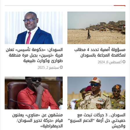
مسؤولة أممية تحدد 4 مطالب
السودان: «حكومة تأسيس» تعلن
لمكافحة المجاعة بالسودان
قرية «ترسين» بجبل مرة منطقة
طوارئ وكوارث طبيعية
أغسطس 6, 2024
سبتمبر 2, 2025
السودان.. 3 حركات تبحث مع
منشقون عن «مناوي» يعلنون
حميدتي حل أزمة “الدعم السريع”
قيام «حركة تحرير السودان/
والجيش
الديمقراطية»