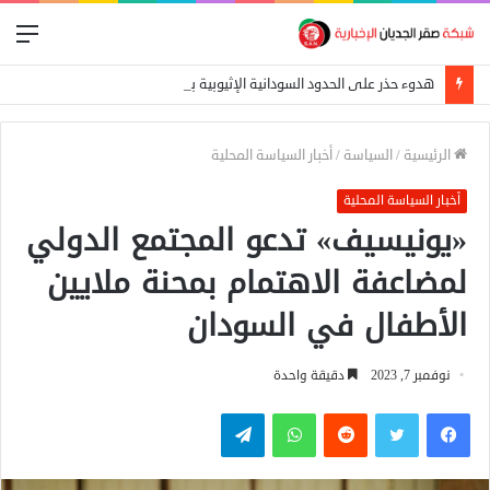
الق
هدوء حذر على الحدود السودانية الإثيوبية بعد اشتباكات بين الجيش الفيدرالي وجبهة تيغراي
الرئيسية
/
السياسة
/
أخبار السياسة المحلية
أخبار السياسة المحلية
«يونيسيف» تدعو المجتمع الدولي
لمضاعفة الاهتمام بمحنة ملايين
الأطفال في السودان
نوفمبر 7, 2023
دقيقة واحدة
فيسبوك
تويتر
واتساب
تيلقرام