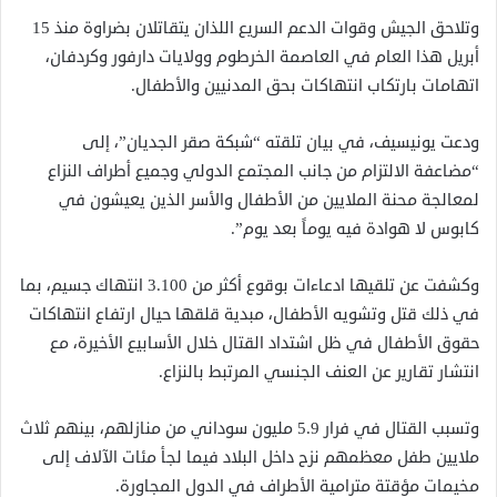
وتلاحق الجيش وقوات الدعم السريع اللذان يتقاتلان بضراوة منذ 15
أبريل هذا العام في العاصمة الخرطوم وولايات دارفور وكردفان،
اتهامات بارتكاب انتهاكات بحق المدنيين والأطفال.
ودعت يونيسيف، في بيان تلقته “شبكة صقر الجديان”، إلى
“مضاعفة الالتزام من جانب المجتمع الدولي وجميع أطراف النزاع
لمعالجة محنة الملايين من الأطفال والأسر الذين يعيشون في
كابوس لا هوادة فيه يوماً بعد يوم”.
وكشفت عن تلقيها ادعاءات بوقوع أكثر من 3.100 انتهاك جسيم، بما
في ذلك قتل وتشويه الأطفال، مبدية قلقها حيال ارتفاع انتهاكات
حقوق الأطفال في ظل اشتداد القتال خلال الأسابيع الأخيرة، مع
انتشار تقارير عن العنف الجنسي المرتبط بالنزاع.
وتسبب القتال في فرار 5.9 مليون سوداني من منازلهم، بينهم ثلاث
ملايين طفل معظمهم نزح داخل البلاد فيما لجأ مئات الآلاف إلى
مخيمات مؤقتة مترامية الأطراف في الدول المجاورة.