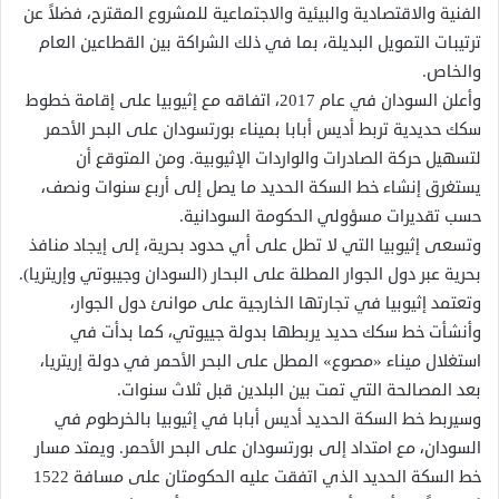
الفنية والاقتصادية والبيئية والاجتماعية للمشروع المقترح، فضلاً عن
ترتيبات التمويل البديلة، بما في ذلك الشراكة بين القطاعين العام
والخاص.
وأعلن السودان في عام 2017، اتفاقه مع إثيوبيا على إقامة خطوط
سكك حديدية تربط أديس أبابا بميناء بورتسودان على البحر الأحمر
لتسهيل حركة الصادرات والواردات الإثيوبية. ومن المتوقع أن
يستغرق إنشاء خط السكة الحديد ما يصل إلى أربع سنوات ونصف،
حسب تقديرات مسؤولي الحكومة السودانية.
وتسعى إثيوبيا التي لا تطل على أي حدود بحرية، إلى إيجاد منافذ
بحرية عبر دول الجوار المطلة على البحار (السودان وجيبوتي وإريتريا).
وتعتمد إثيوبيا في تجارتها الخارجية على موانئ دول الجوار،
وأنشأت خط سكك حديد يربطها بدولة جييوتي، كما بدأت في
استغلال ميناء «مصوع» المطل على البحر الأحمر في دولة إريتريا،
بعد المصالحة التي تمت بين البلدين قبل ثلاث سنوات.
وسيربط خط السكة الحديد أديس أبابا في إثيوبيا بالخرطوم في
السودان، مع امتداد إلى بورتسودان على البحر الأحمر. ويمتد مسار
خط السكة الحديد الذي اتفقت عليه الحكومتان على مسافة 1522