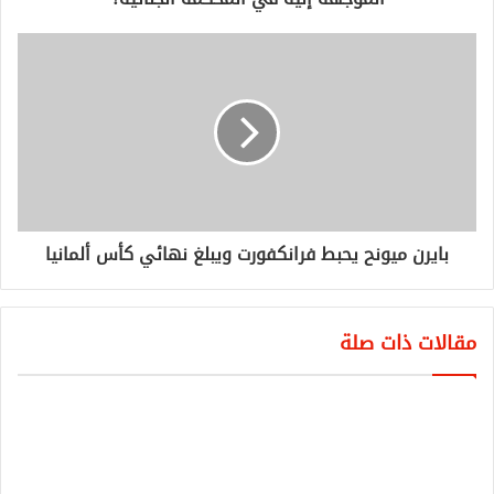
بايرن ميونح يحبط فرانكفورت ويبلغ نهائي كأس ألمانيا
مقالات ذات صلة
سودانير تؤكد التزامها بتطبيق
بروتكولات الصحة والسلامة
يونيو 19, 2020