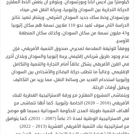
كيلومتراً بين أديس أبابا وبورتسودان. ويتوقع أن ينعش الخط المقترح
الحركة التجارية بين السودان وإثيوبيا، وحركة النقل في ميناء
بورتسودان وخط سكك حديد السودان الشرقي. وينتظر تنفيذ نتائج
الدراسة التي سوف تفيد نحو 110 ملايين نسمة هم سكان إثيوبيا
و43 مليون نسمة من سكان السودان، وكذلك سكان المنطقة
الأوسع.
ووفقاً للوثيقة المقدمة لمديري صندوق التنمية الأفريقي، فإن
عدم وجود طريق شرياني إقليمي يربط إثيوبيا والسودان وبلدان أخرى
في القرن الأفريقي يشكل عائقاً أمام التجارة والتنمية والتكامل
الإقليمي. وغالباً ما تتطلب حركة البضائع والأشخاص بين السودان
وإثيوبيا استخدام العديد من وسائط النقل، مما يزيد من التكاليف
ويطيل أوقات الرحلة.
ويتماشى المشروع المقترح مع ورقة الاستراتيجية القطرية للبنك
الأفريقي (2016 – 2020) الخاصة بإثيوبيا. كما أنها تتماشى مع
أهداف التنمية طويلة المدى للحكومة السودانية حسبما هو موضح
في الاستراتيجية الوطنية لمدة 25 عاماً (2007 – 2031)، كما يتوافق
مع استراتيجية بنك التنمية الأفريقي العشرية (2013 – 2022)