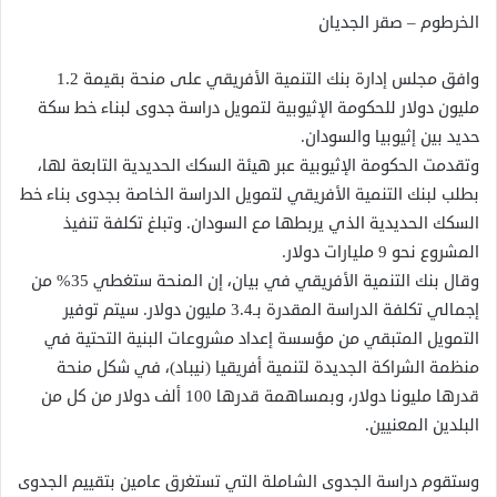
الخرطوم – صقر الجديان
وافق مجلس إدارة بنك التنمية الأفريقي على منحة بقيمة 1.2
مليون دولار للحكومة الإثيوبية لتمويل دراسة جدوى لبناء خط سكة
حديد بين إثيوبيا والسودان.
وتقدمت الحكومة الإثيوبية عبر هيئة السكك الحديدية التابعة لها،
بطلب لبنك التنمية الأفريقي لتمويل الدراسة الخاصة بجدوى بناء خط
السكك الحديدية الذي يربطها مع السودان. وتبلغ تكلفة تنفيذ
المشروع نحو 9 مليارات دولار.
وقال بنك التنمية الأفريقي في بيان، إن المنحة ستغطي 35% من
إجمالي تكلفة الدراسة المقدرة بـ3.4 مليون دولار. سيتم توفير
التمويل المتبقي من مؤسسة إعداد مشروعات البنية التحتية في
منظمة الشراكة الجديدة لتنمية أفريقيا (نيباد)، في شكل منحة
قدرها مليونا دولار، وبمساهمة قدرها 100 ألف دولار من كل من
البلدين المعنيين.
وستقوم دراسة الجدوى الشاملة التي تستغرق عامين بتقييم الجدوى