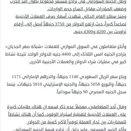
وظل الجنيه السوداني في تراجع مستمر مدفوعاً بطول أمد الحرب
وضعف الصادرات مقابل اتساع حجم الواردات.
ومنذ مطلع العام الحالي شهدت أسعار صرف العملات الأجنبية
تصاعداً كبيراً، حيث ارتفع الدولار من 3750 جنيهاً ليصل إلى أرقام
تراوحت بين 4200 و4300 جنيه.
وأبلغ متعاملون في السوق الموازي للعملات «شبكة صقر الجديان»
بتراجع الجنيه امس الثلاثاء إلى 4400 جنيه للدولار الواحد نتيجة نشاط
كبير في عمليات شراء الدولار والعملات الأجنبية الأخرى.
وبلغ سعر الريال السعودي 1140 جنيهاً، والدرهم الإماراتي 1171
جنيهاً، واليورو 5058 جنيهاً، والجنيه الإسترليني 5810 جنيهات، بينما
سجل الجنيه المصري 90 جنيهاً سودانياً.
وقال أحد المتعاملين، مفضلاً عدم ذكر اسمه إن هناك طلبيات كبيرة
على العملات الأجنبية لتغطية استيراد الوقود، كما أن هناك نشاطاً
للمضاربات بين تجار العملة توفيراً لأكبر كمية من الدولار.
وأكد الخبير المصرفي وليد دليل أن تراجع قيمة الجنيه السوداني