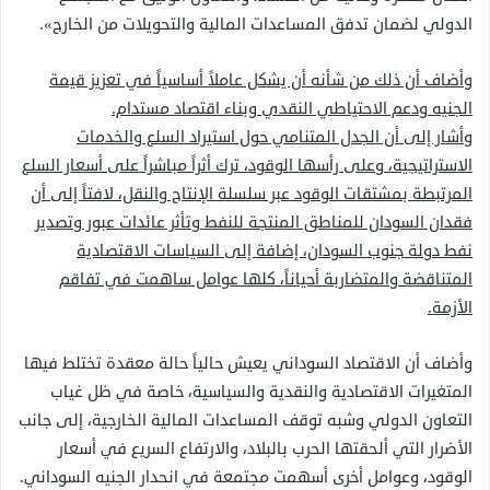
الدولي لضمان تدفق المساعدات المالية والتحويلات من الخارج».
وأضاف أن ذلك من شأنه أن يشكل عاملاً أساسياً في تعزيز قيمة
الجنيه ودعم الاحتياطي النقدي وبناء اقتصاد مستدام.
وأشار إلى أن الجدل المتنامي حول استيراد السلع والخدمات
الاستراتيجية، وعلى رأسها الوقود، ترك أثراً مباشراً على أسعار السلع
المرتبطة بمشتقات الوقود عبر سلسلة الإنتاج والنقل، لافتاً إلى أن
فقدان السودان للمناطق المنتجة للنفط وتأثر عائدات عبور وتصدير
نفط دولة جنوب السودان، إضافة إلى السياسات الاقتصادية
المتناقضة والمتضاربة أحياناً، كلها عوامل ساهمت في تفاقم
الأزمة.
وأضاف أن الاقتصاد السوداني يعيش حالياً حالة معقدة تختلط فيها
المتغيرات الاقتصادية والنقدية والسياسية، خاصة في ظل غياب
التعاون الدولي وشبه توقف المساعدات المالية الخارجية، إلى جانب
الأضرار التي ألحقتها الحرب بالبلاد، والارتفاع السريع في أسعار
الوقود، وعوامل أخرى أسهمت مجتمعة في انحدار الجنيه السوداني.