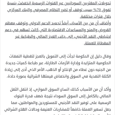
تحويلات المغتربين السودانيين عبر القنوات الرسمية انخفضت بنسبة
تفوق 70% بسبب توقف أو تضرر النظام المصرفي والبنك المركزي
خلال فترات مختلفة.
وأضاف أن من بين الأسباب أيضاً تجميد الدعم الدولي وتوقف معظم
القروض والمنح والمساعدات الاقتصادية التي كانت تسهم في دعم
احتياطي النقد الأجنبي، إلى جانب العجز المالي والطباعة غير
المغطاة للعملة.
وقال دليل إن الحكومة لجأت إلى التمويل بالعجز لتغطية النفقات
الحكومية المتزايدة وإدارة الأزمات الطارئة، عبر طباعة كميات جديدة
من الجنيه دون غطاء من الإنتاج أو الذهب، الأمر الذي أدى إلى زيادة
الكتلة النقدية في السوق وانخفاض قيمتها الشرائية بصورة حادة.
وأكد أن من الأسباب كذلك اتساع السوق الموازي، إذ انتقل الثقل
المالي بالكامل إلى السوق السوداء نتيجة ضعف قدرة البنوك
الرسمية على توفير النقد الأجنبي للمستوردين والمواطنين، مما
جعل تسعير العملة خاضعاً للمضاربات العنيفة وحالات الهلع الشرائي