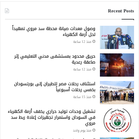
Recent Posts
وصول معدات صيانة محطة سد مروي تمهيداً
لحل أزمة الكهرباء
منذ 12 ساعة
حريق محدود بمستشفى مدني التعليمي إثر
صاعقة رعدية
منذ 12 ساعة
استئناف رحلات مصر للطيران إلى بورتسودان
بخمس رحلات أسبوعياً
منذ 15 ساعة
تشغيل وحدات توليد حراري يخفف أزمة الكهرباء
في السودان واستمرار تجهيزات إعادة ربط سد
مروي
منذ يوم واحد