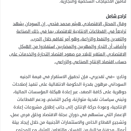
لتأمين الاحتياجات الشخصية والتجارية.
تراجع شامل
وقال المحلل الاقتصادي هيثم محمد فتحي إن السودان يشهد
تراجعاً في القطاعات الإنتاجية للاقتصاد، بما في ذلك الصناعة
والتعدين والنفط والزراعة، وهو أمر تفاقم خلال الحرب.
وأضاف أن التجار والمهربين والمضاربين استفادوا من الهيكل
الاقتصادي المتغير للبلاد مع صعود اقتصاد التجارة والخدمات على
حساب اقتصاد الإنتاج الصناعي والزراعي.
وتابع: «في تقديري، فإن تحقيق الاستقرار في قيمة الجنيه
السوداني مرهون بقدرة الحكومة الانتقالية على تنفيذ إصلاحات
جوهرية على كافة الصعد، عبر إعادة هيكلة المؤسسات المالية،
وتبني سياسات نقدية متوازنة، وكبح التضخم، ودعم القطاعات
الإنتاجية، وعودة حركة الإنتاج، إلى جانب إطلاق مشروعات إعادة
الإعمار التي ستسهم في دوران عجلة الاقتصاد وخلق فرص عمل،
وتشجيع القطاع الخاص والاستثمارات الأجنبية من خلال إيجاد بيئة
أعمال محفزة وخالية من الفساد، والتعاون الوثيق مع المجتمع