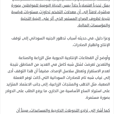
يمثل تحدياً اقتصادياً حاداً يمس الحياة اليومية للمواطنين بصورة
مباشرة، لافتاً إلى أن معدلات التضخم تجاوزت مستويات قياسية
نتيجة لظروف الصراع المستمر الذي أثر على البنية التحتية
والمؤسسات المالية.
وعزا دليل، في حديثه أسباب تدهور الجنيه السوداني إلى توقف
الإنتاج وانهيار الصادرات.
وأوضح أن القطاعات الإنتاجية الحيوية مثل الزراعة والصناعة
والتعدين تعرضت لشلل شبه كامل في العديد من المناطق نتيجة
لعدم الاستقرار وتعطل سلاسل الإمداد، مضيفاً أن هذا التوقف أدى
إلى غياب شبه تام للصادرات السودانية التي كانت توفر العملة
الصعبة، مثل الذهب والمنتجات الزراعية، إلى جانب الاعتماد المتزايد
على استيراد السلع الأساسية من الخارج، ما يرفع الطلب على الدولار
بصورة مستمرة.
كما أشار إلى تراجع التحويلات الخارجية والمساعدات، مبيناً أن